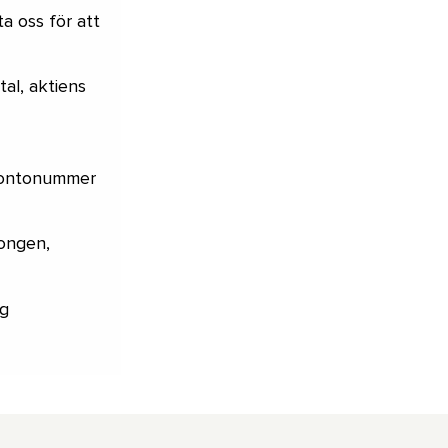
a oss för att
tal, aktiens
kontonummer
jongen,
rg