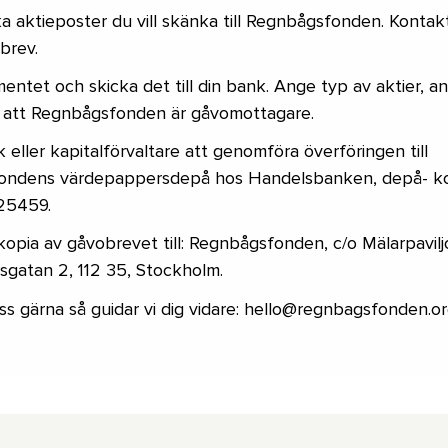
a aktieposter du vill skänka till Regnbågsfonden. Kontakt
brev.
mentet och skicka det till din bank. Ange typ av aktier, an
att Regnbågsfonden är gåvomottagare.
 eller kapitalförvaltare att genomföra överföringen till
ondens värdepappersdepå hos Handelsbanken, depå- 
25459.
kopia av gåvobrevet till: Regnbågsfonden, c/o Mälarpavil
sgatan 2, 112 35, Stockholm.
ss gärna så guidar vi dig vidare: hello@regnbagsfonden.o