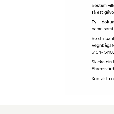
Bestäm vilk
få ett gåvo
Fyll i doku
namn samt 
Be din bank
Regnbågsf
6154- 5110
Skicka din 
Ehrensvärd
Kontakta o