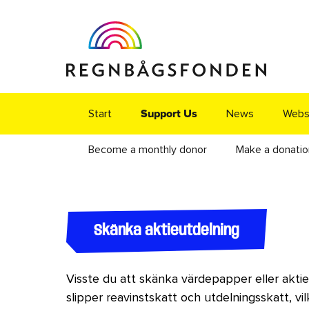
Start
News
Webs
Support Us
Become a monthly donor
Make a donatio
Skänka aktieutdelning
Visste du att skänka värdepapper eller aktier 
slipper reavinstskatt och utdelningsskatt, v