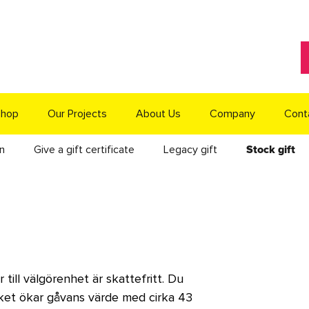
hop
Our Projects
About Us
Company
Cont
n
Give a gift certificate
Legacy gift
Stock gift
till välgörenhet är skattefritt. Du
ilket ökar gåvans värde med cirka 43