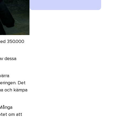
 med 350.000
av dessa
värra
neringen. Det
anna och kämpa
 Många
otet om att