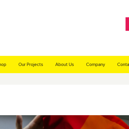
hop
Our Projects
About Us
Company
Conta