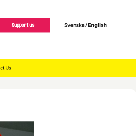
Svenska
/
English
Support us
ct Us