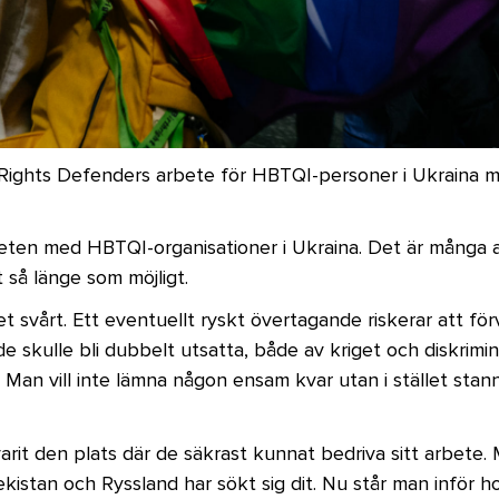
il Rights Defenders arbete för HBTQI-personer i Ukraina
beten med HBTQI-organisationer i Ukraina. Det är många 
t så länge som möjligt.
 svårt. Ett eventuellt ryskt övertagande riskerar att för
de skulle bli dubbelt utsatta, både av kriget och diskrimi
. Man vill inte lämna någon ensam kvar utan i stället st
rit den plats där de säkrast kunnat bedriva sitt arbete.
kistan och Ryssland har sökt sig dit. Nu står man inför h