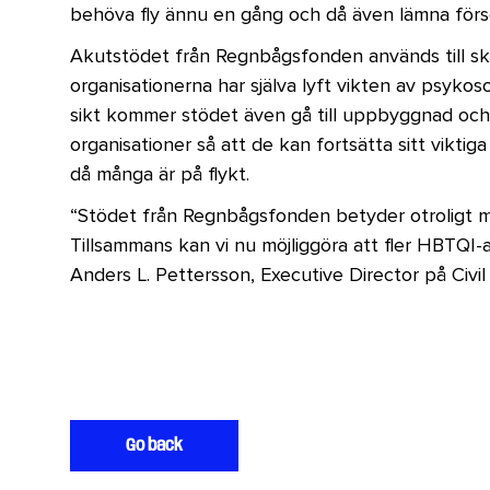
behöva fly ännu en gång och då även lämna försö
Akutstödet från Regnbågsfonden används till sk
organisationerna har själva lyft vikten av psykoso
sikt kommer stödet även gå till uppbyggnad och
organisationer så att de kan fortsätta sitt vikti
då många är på flykt.
“Stödet från Regnbågsfonden betyder otroligt m
Tillsammans kan vi nu möjliggöra att fler HBTQI-ak
Anders L. Pettersson, Executive Director på Civi
Go back