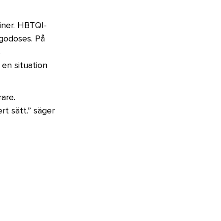
iner. HBTQI-
lgodoses. På
s
 en situation
are.
rt sätt.” säger