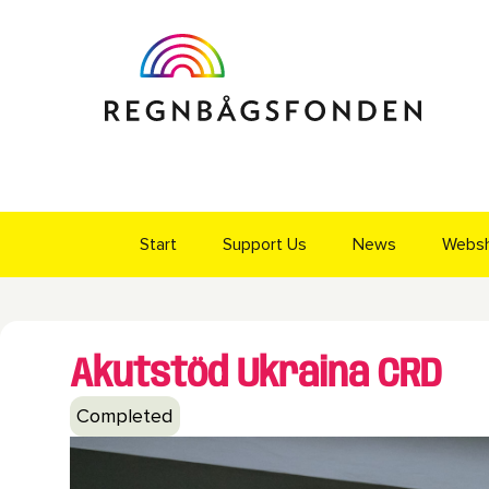
Start
Support Us
News
Webs
Akutstöd Ukraina CRD
Completed