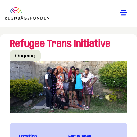
Refugee Trans Initiative
Ongoing
Location
Focus area