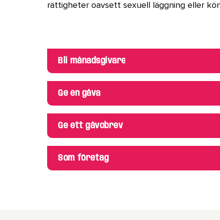
rättigheter oavsett sexuell läggning eller kön
Bli månadsgivare
Ge en gåva
Ge ett gåvobrev
Som företag