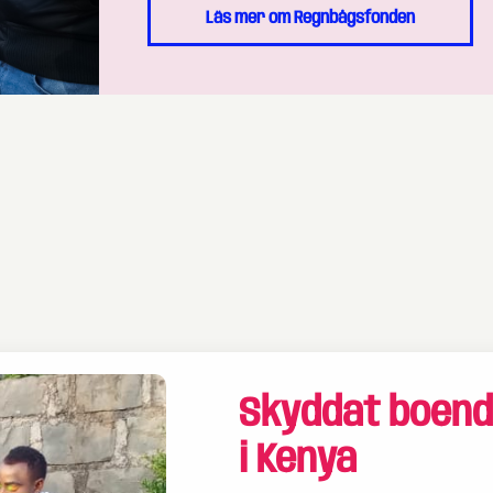
Läs mer om Regnbågsfonden
Skyddat boend
i Kenya