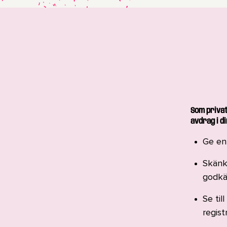
Som privat
avdrag i di
Ge en 
Skänka
godkä
Se til
regist