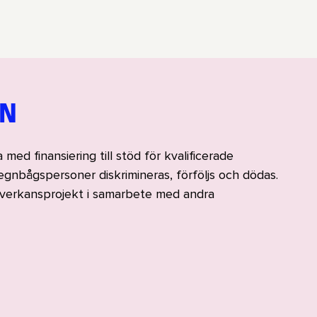
EN
d finansiering till stöd för kvalificerade
regnbågspersoner diskrimineras, förföljs och dödas.
erkansprojekt i samarbete med andra