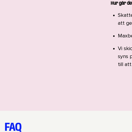
Hur går det
Skatt
att g
Maxbel
Vi ski
syns p
till a
FAQ