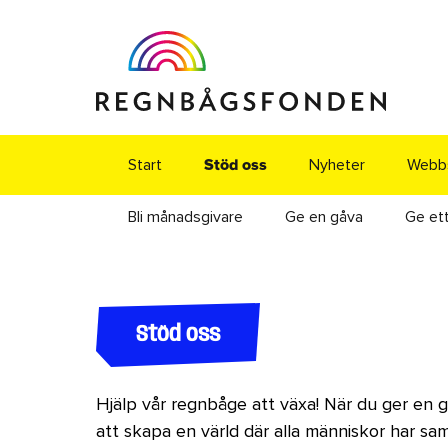
Start
Nyheter
Webb
Stöd oss
Bli månadsgivare
Ge en gåva
Ge et
Stöd oss
Hjälp vår regnbåge att växa! När du ger en gå
att skapa en värld där alla människor har s