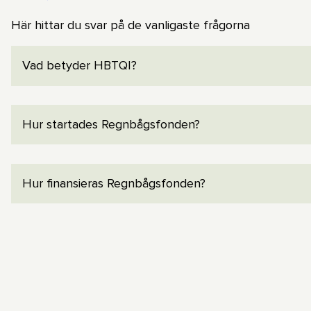
Här hittar du svar på de vanligaste frågorna
Vad betyder HBTQI?
HBTQI är ett paraplybegrepp för homosexuella, bise
Hur startades Regnbågsfonden?
uttryck och identiteter och intersexpersoner.
Regnbågsfonden grundades 2013 av Arto Winter, Jo
Hur finansieras Regnbågsfonden?
insamling till att motarbeta dödsstrafflagen i Uganda.
Regnbågsfondens arbete är möjligt tack vare gåvor o
stiftelser.