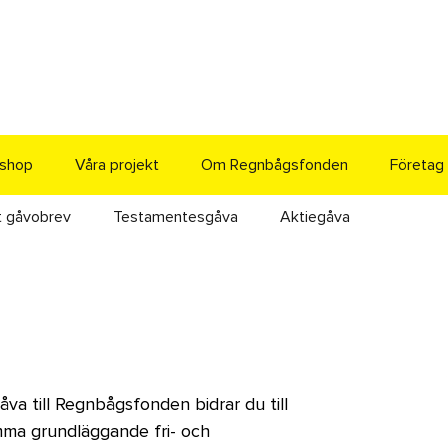
shop
Våra projekt
Om Regnbågsfonden
Företag
t gåvobrev
Testamentesgåva
Aktiegåva
va till Regnbågsfonden bidrar du till
amma grundläggande fri- och