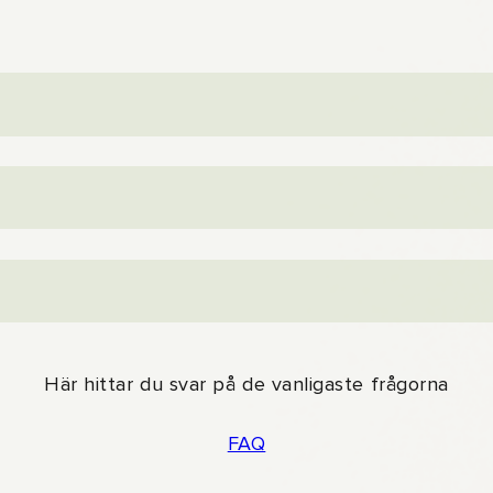
xuella, transpersoner, personer med queera
nas Gardell och Jon Voss i samband med en
ch bidrag från privatpersoner, företag och
Här hittar du svar på de vanligaste frågorna
FAQ